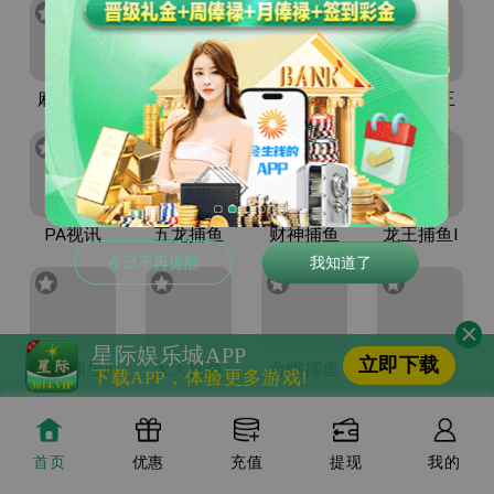
麻将胡了
麻将胡了2
赏金船长
赏金女王
PA视讯
五龙捕鱼
财神捕鱼
龙王捕鱼I
今日不再提醒
我知道了
星际娱乐城
APP
立即下载
龙王捕鱼II
天天捕鱼
金蟾捕鱼
德州扑克
下载APP，体验更多游戏!
首页
优惠
充值
提现
我的