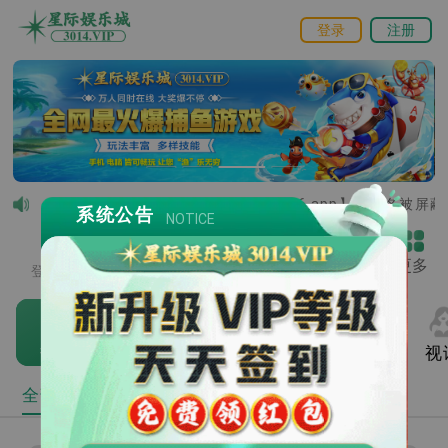
登录
注册
温馨提示：由于【076.app】主域名被屏蔽部分
系统公告
NOTICE
登录
/
注册
VIP
推广赚钱
客服
更多
登录后才能查看余额
热门
电子
捕鱼
棋牌
视
全部
收藏